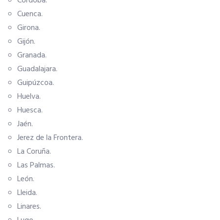
Córdoba.
Cuenca.
Hoteles
Girona.
Gijón.
Granada.
Apps
Guadalajara.
Guipúzcoa.
Información a la última
Huelva.
Huesca.
Una gran organización
Jaén.
Jerez de la Frontera.
OFERTAS DE EMPLEO
La Coruña.
Las Palmas.
Empresas
León.
Lleida.
Candidatos
Linares.