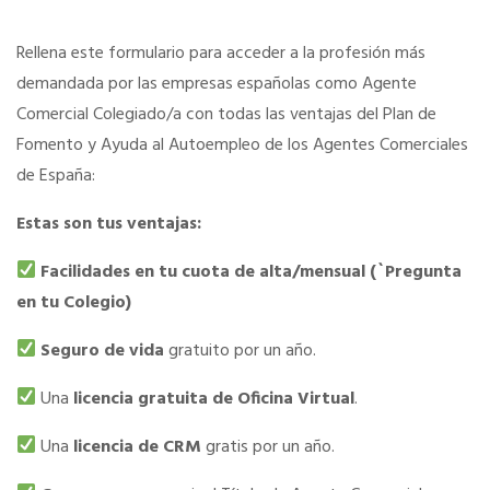
SERVICIOS EN TU COLEGIO
Rellena este formulario para acceder a la profesión más
demandada por las empresas españolas como Agente
Comercial Colegiado/a con todas las ventajas del Plan de
Si eres mujer o tienes menos de 36…
Fomento y Ayuda al Autoempleo de los Agentes Comerciales
de España:
Curso de Acceso
Estas son tus ventajas:
Formación gratuita
Facilidades en tu cuota de alta/mensual (`Pregunta
en tu Colegio)
Formación gratuita
Seguro de vida
gratuito por un año.
Una
licencia gratuita de Oficina Virtual
.
Telefonía AC
Una
licencia de CRM
gratis por un año.
Título Oficial